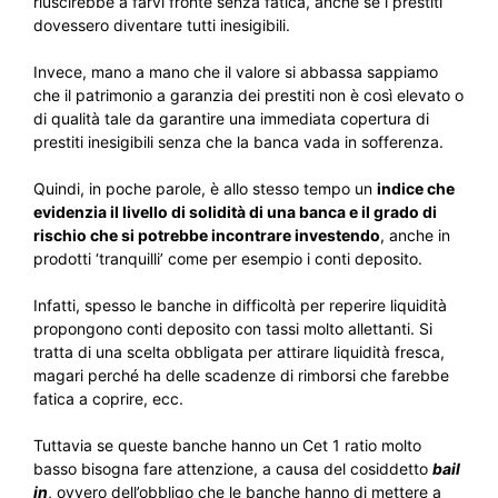
riuscirebbe a farvi fronte senza fatica, anche se i prestiti
dovessero diventare tutti inesigibili.
Invece, mano a mano che il valore si abbassa sappiamo
che il patrimonio a garanzia dei prestiti non è così elevato o
di qualità tale da garantire una immediata copertura di
prestiti inesigibili senza che la banca vada in sofferenza.
Quindi, in poche parole, è allo stesso tempo un
indice che
evidenzia il livello di solidità di una banca e il grado di
rischio che si potrebbe incontrare investendo
, anche in
prodotti ‘tranquilli’ come per esempio i conti deposito.
Infatti, spesso le banche in difficoltà per reperire liquidità
propongono conti deposito con tassi molto allettanti. Si
tratta di una scelta obbligata per attirare liquidità fresca,
magari perché ha delle scadenze di rimborsi che farebbe
fatica a coprire, ecc.
Tuttavia se queste banche hanno un Cet 1 ratio molto
basso bisogna fare attenzione, a causa del cosiddetto
bail
in
, ovvero dell’obbligo che le banche hanno di mettere a